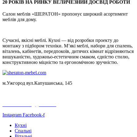
20 РОКІВ НА РИНКУ ВЕЛИЧЕЗНИЙ ДОСВІД РОБОТИ
Салон меблів «ШЕРАТОН» пропонує широкий асортимент
меблів для дому.
Сучасні, якісні меблі. Кухні — від розробки проекту до
монтажу з підбором техніки. М’які меблі, набори для спалень,
віталень, кабінетів, передпокоїв, дитячих кімнат відрізняються
вишуканістю, художньо-естетичним смаком, єдністю стилю,
конструктивною міцністю та ергономічною зручністю.
м.Ужгород вул.Капушанська, 145
+38050 523 22 32
+38067 198 64 69
sheraton.mebel@gmail.com
Instagram
Facebook-f
Кухні
Спальні
Вітальні