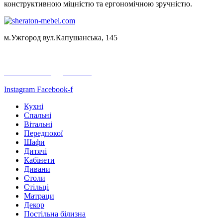
конструктивною міцністю та ергономічною зручністю.
м.Ужгород вул.Капушанська, 145
+38050 523 22 32
+38067 198 64 69
sheraton.mebel@gmail.com
Instagram
Facebook-f
Кухні
Спальні
Вітальні
Передпокої
Шафи
Дитячі
Кабінети
Дивани
Столи
Стільці
Матраци
Декор
Постільна білизна