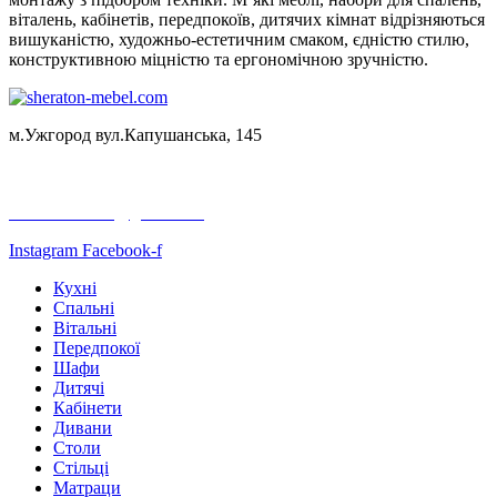
віталень, кабінетів, передпокоїв, дитячих кімнат відрізняються
вишуканістю, художньо-естетичним смаком, єдністю стилю,
конструктивною міцністю та ергономічною зручністю.
м.Ужгород вул.Капушанська, 145
+38050 523 22 32
+38067 198 64 69
sheraton.mebel@gmail.com
Instagram
Facebook-f
Кухні
Спальні
Вітальні
Передпокої
Шафи
Дитячі
Кабінети
Дивани
Столи
Стільці
Матраци