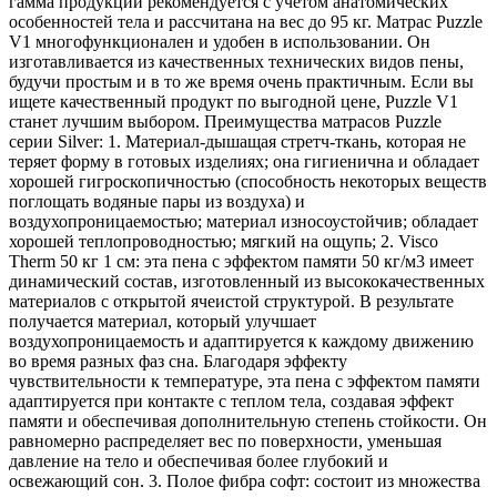
гамма продукции рекомендуется с учетом анатомических
особенностей тела и рассчитана на вес до 95 кг. Матрас Puzzle
V1 многофункционален и удобен в использовании. Он
изготавливается из качественных технических видов пены,
будучи простым и в то же время очень практичным. Если вы
ищете качественный продукт по выгодной цене, Puzzle V1
станет лучшим выбором. Преимущества матрасов Puzzle
серии Silver: 1. Материал-дышащая стретч-ткань, которая не
теряет форму в готовых изделиях; она гигиенична и обладает
хорошей гигроскопичностью (способность некоторых веществ
поглощать водяные пары из воздуха) и
воздухопроницаемостью; материал износоустойчив; обладает
хорошей теплопроводностью; мягкий на ощупь; 2. Visco
Therm 50 кг 1 см: эта пена с эффектом памяти 50 кг/м3 имеет
динамический состав, изготовленный из высококачественных
материалов с открытой ячеистой структурой. В результате
получается материал, который улучшает
воздухопроницаемость и адаптируется к каждому движению
во время разных фаз сна. Благодаря эффекту
чувствительности к температуре, эта пена с эффектом памяти
адаптируется при контакте с теплом тела, создавая эффект
памяти и обеспечивая дополнительную степень стойкости. Он
равномерно распределяет вес по поверхности, уменьшая
давление на тело и обеспечивая более глубокий и
освежающий сон. 3. Полое фибра софт: состоит из множества