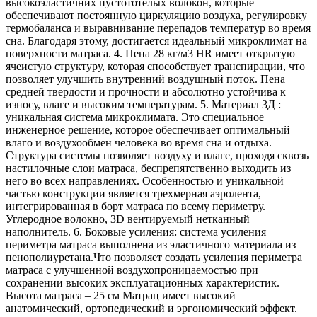
высокоэластичних пустототелых волокон, которые
обеспечивают постоянную циркуляцию воздуха, регулировку
термобаланса и выравнивание перепадов температур во время
сна. Благодаря этому, достигается идеальный микроклимат на
поверхности матраса. 4. Пена 28 кг/м3 HR имеет открытую
ячеистую структуру, которая способствует транспирации, что
позволяет улучшить внутренний воздушный поток. Пена
средней твердости и прочности и абсолютно устойчива к
износу, влаге и высоким температурам. 5. Материал 3Д :
уникальная система микроклимата. Это специальное
инженерное решение, которое обеспечивает оптимальный
влаго и воздухообмен человека во время сна и отдыха.
Структура системы позволяет воздуху и влаге, проходя сквозь
настилочные слои матраса, беспрепятственно выходить из
него во всех направлениях. Особенностью и уникальной
частью конструкции является трехмерная аэролента,
интегрированная в борт матраса по всему периметру.
Углеродное волокно, 3D вентируемый нетканный
наполнитель. 6. Боковые усиления: система усиления
периметра матраса выполнена из эластичного материала из
пенополиуретана.Что позволяет создать усиления периметра
матраса с улучшенной воздухопроницаемостью при
сохранении высоких эксплуатационных характеристик.
Высота матраcа – 25 см Матрац имеет высокий
анатомичеcкий, ортопедический и эргономический эффект.