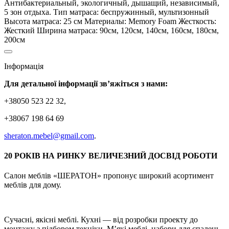
Антибактериальный, экологичный, дышащий, независимый,
5 зон отдыха. Тип матраса: беспружинный, мультизонный
Высота матраса: 25 см Материалы: Memory Foam Жесткость:
Жесткий Ширина матраса: 90см, 120см, 140см, 160см, 180см,
200см
Інформація
Для детальної інформації зв’яжіться з нами:
+38050 523 22 32,
+38067 198 64 69
sheraton.mebel@gmail.com
.
20 РОКІВ НА РИНКУ ВЕЛИЧЕЗНИЙ ДОСВІД РОБОТИ
Салон меблів «ШЕРАТОН» пропонує широкий асортимент
меблів для дому.
Сучасні, якісні меблі. Кухні — від розробки проекту до
монтажу з підбором техніки. М’які меблі, набори для спалень,