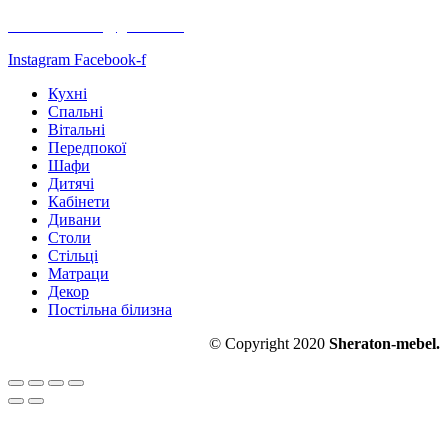
+38067 198 64 69
sheraton.mebel@gmail.com
Instagram
Facebook-f
Кухні
Спальні
Вітальні
Передпокої
Шафи
Дитячі
Кабінети
Дивани
Столи
Стільці
Матраци
Декор
Постільна білизна
© Copyright 2020
Sheraton-mebel.