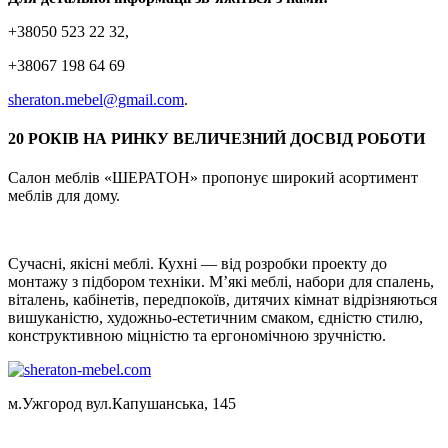
+38050 523 22 32,
+38067 198 64 69
sheraton.mebel@gmail.com
.
20 РОКІВ НА РИНКУ ВЕЛИЧЕЗНИЙ ДОСВІД РОБОТИ
Салон меблів «ШЕРАТОН» пропонує широкий асортимент
меблів для дому.
Сучасні, якісні меблі. Кухні — від розробки проекту до
монтажу з підбором техніки. М’які меблі, набори для спалень,
віталень, кабінетів, передпокоїв, дитячих кімнат відрізняються
вишуканістю, художньо-естетичним смаком, єдністю стилю,
конструктивною міцністю та ергономічною зручністю.
м.Ужгород вул.Капушанська, 145
+38050 523 22 32