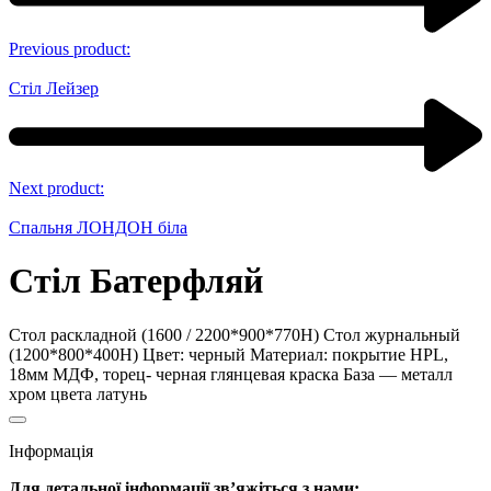
Previous product:
Стіл Лейзер
Next product:
Спальня ЛОНДОН біла
Стіл Батерфляй
Стол раскладной (1600 / 2200*900*770Н) Стол журнальный
(1200*800*400Н) Цвет: черный Материал: покрытие HPL,
18мм МДФ, торец- черная глянцевая краска База — металл
хром цвета латунь
Інформація
Для детальної інформації зв’яжіться з нами: