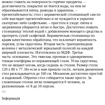
можно ставить на поверхность горячие предметы. –
долговечность: покрытие не боится воды, на нем не
образовываются пятна, разводы и царапины. –
презентабельность: стол с керамической столешницей сам по
себе выглядит презентабельно и не нуждается в укрытии
скатертью либо салфетками. – простота в уходе: пятна и
загрязнения убираются легко и быстро. Достаточно помыть
столешницу теплой водой с добавлением моющего средства и
протереть сухой салфеткой. Керамическая столешница по
краям качественно обработана, что исключает вероятность
порезов, углы скруглены. Вторая часть: трапециевидная
колонна с металлической зеркальной полосой на каждой
широкой плоскости. Изготовлена из МДФ. Третья
часть: основание. Это тяжелая, прочная и одновременно
тонкая платформа из нержавеющей стали. Углы скруглены,
что не мешает ногам, когда сидишь за столом. Размер стола:
120 х 80 х 77. Но если к вам пришли гости, легким движением
стол раскладывается до 160 см. Механизм достаточно простой
и надежный. Обратно стол собирается также просто. За
сложенным столом легко помещаются 6 человек, за
разложенным- от 8 до 10 персон.
Інформація