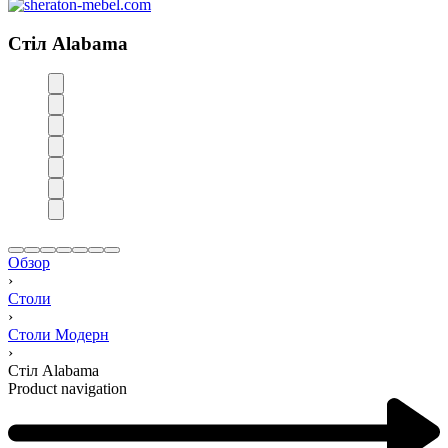
Стіл Alabama
Обзор
›
Столи
›
Столи Модерн
›
Стіл Alabama
Product navigation