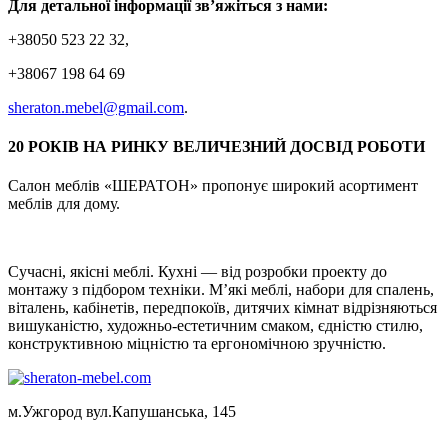
Для детальної інформації зв’яжіться з нами:
+38050 523 22 32,
+38067 198 64 69
sheraton.mebel@gmail.com
.
20 РОКІВ НА РИНКУ ВЕЛИЧЕЗНИЙ ДОСВІД РОБОТИ
Салон меблів «ШЕРАТОН» пропонує широкий асортимент
меблів для дому.
Сучасні, якісні меблі. Кухні — від розробки проекту до
монтажу з підбором техніки. М’які меблі, набори для спалень,
віталень, кабінетів, передпокоїв, дитячих кімнат відрізняються
вишуканістю, художньо-естетичним смаком, єдністю стилю,
конструктивною міцністю та ергономічною зручністю.
м.Ужгород вул.Капушанська, 145
+38050 523 22 32