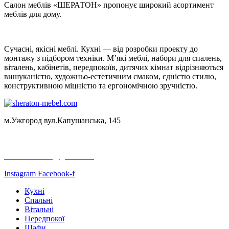
Салон меблів «ШЕРАТОН» пропонує широкий асортимент
меблів для дому.
Сучасні, якісні меблі. Кухні — від розробки проекту до
монтажу з підбором техніки. М’які меблі, набори для спалень,
віталень, кабінетів, передпокоїв, дитячих кімнат відрізняються
вишуканістю, художньо-естетичним смаком, єдністю стилю,
конструктивною міцністю та ергономічною зручністю.
м.Ужгород вул.Капушанська, 145
+38050 523 22 32
+38067 198 64 69
sheraton.mebel@gmail.com
Instagram
Facebook-f
Кухні
Спальні
Вітальні
Передпокої
Шафи